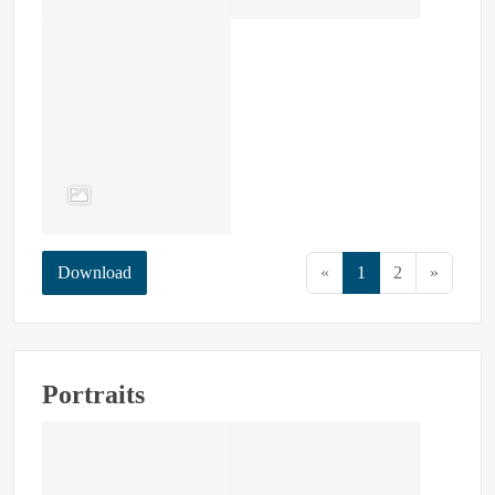
Download
«
1
2
»
Portraits