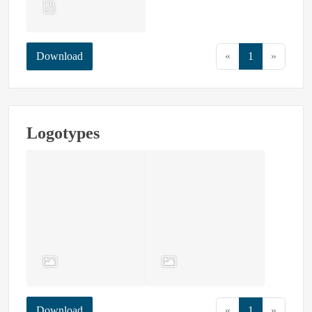
Download
«
1
»
Logotypes
Download
«
1
»