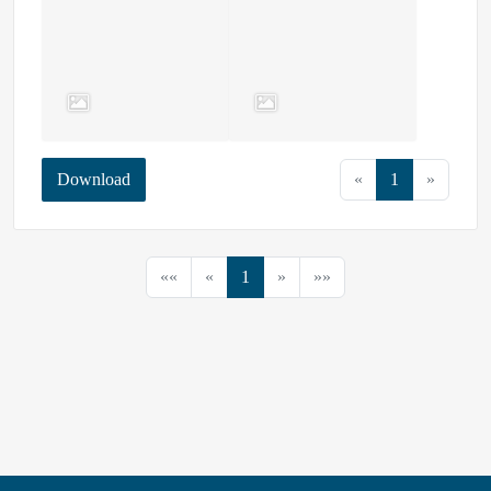
Download
«
1
»
««
«
1
»
»»